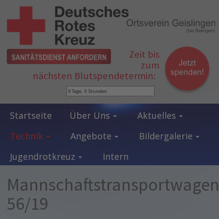
Zeit bis
zum
nächsten Blutspendetermin:
Startseite
Über Uns
Aktuelles
Technik
Angebote
Bildergalerie
Jugendrotkreuz
Intern
Mannschaftstransportwage
56/19