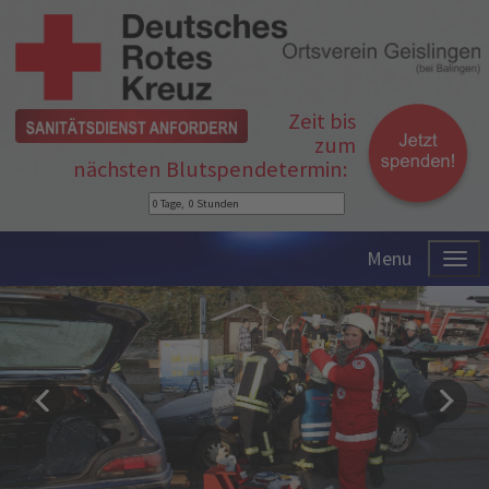
Zeit bis
zum
nächsten Blutspendetermin:
Menu