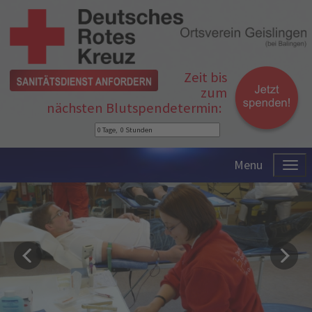
Zeit bis
zum
nächsten Blutspendetermin:
Menu