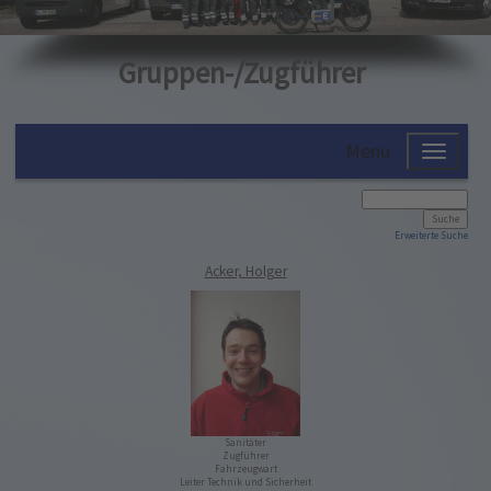
Gruppen-/Zugführer
Menu
Erweiterte Suche
Acker, Holger
Sanitäter
Zugführer
Fahrzeugwart
Leiter Technik und Sicherheit