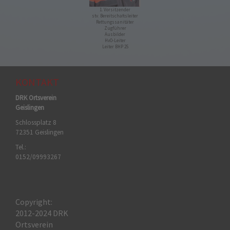
1. Vorsitzender
stv. Bereitschaftsleiter
Rettungssanitäter
Zugführer
Ausbilder
HvO-Leiter
Leiter BHP 25
KONTAKT
DRK Ortsverein
Geislingen
Schlossplatz 8
72351 Geislingen
Tel.:
0152/09993267
Copyright:
2012-2024 DRK
Ortsverein