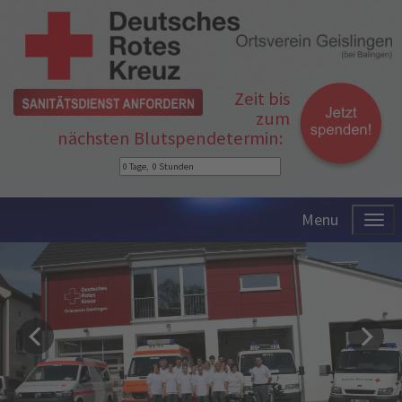
Zeit bis
zum
nächsten Blutspendetermin:
Menu