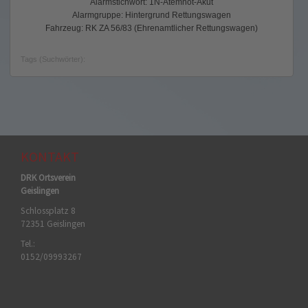
Alarmstichwort: 1N-Atemnot-Akut
Alarmgruppe: Hintergrund Rettungswagen
Fahrzeug: RK ZA 56/83 (Ehrenamtlicher Rettungswagen)
Tags (Suchwörter):
KONTAKT
DRK Ortsverein
Geislingen
Schlossplatz 8
72351 Geislingen
Tel.:
0152/09993267