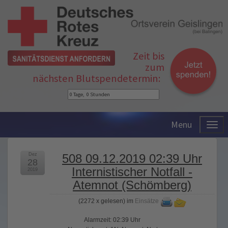
Zeit bis
zum
nächsten Blutspendetermin:
Menu
Dez
508 09.12.2019 02:39 Uhr
28
Internistischer Notfall -
2019
Atemnot (Schömberg)
(
2272 x gelesen
) im
Einsätze
Alarmzeit: 02:39 Uhr