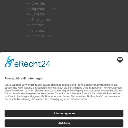
>> Über Uns
>> Jugendrotkreuz
>> Einsätze
>> Bildergalerie
>> Kontakt
>> Impressum
>> Datenschutz
Krampfanfall
Internistischer Notfall