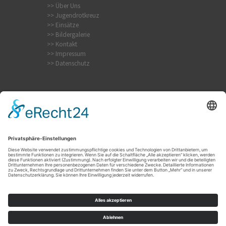
>> Über Uns
>> Jugendrotkreuz
>> Einsätze
>> Bildergalerie
>> Kontakt
>> Impressum
>> Datenschutz
Internistischer Notfall
Krampfanfall