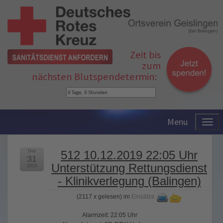
Zeit bis
zum
nächsten Blutspendetermin:
Menu
Dez
512 10.12.2019 22:05 Uhr
31
Unterstützung Rettungsdienst
2019
- Klinikverlegung (Balingen)
(
2117 x gelesen
) im
Einsätze
Alarmzeit: 22:05 Uhr