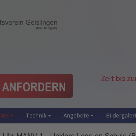
Zeit bis 
lles
Technik
Angebote
Bildergaler
 Uhr MANV 1 - Unklare Lage an Schule (B