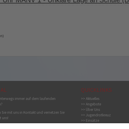
en)
IAL
QUICKLINKS
nterwegs immer auf dem laufenden
>> Aktuelles
n?
>> Angebote
>> Über Uns
 Sie mit uns in Kontakt und vernetzen Sie
>> Jugendrotkreuz
t uns!
>> Einsätze
>> Bildergalerie