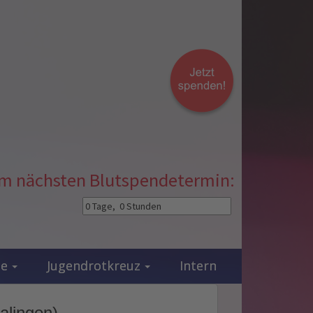
zum nächsten Blutspendetermin:
ie
Jugendrotkreuz
Intern
alingen)