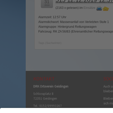
31
2019
(
2163 x gelesen
) im
Einsätze
Alarmzeit: 12:57 Uhr
Alarmstichwort: Massenanfall von Verletzten Stufe 1
Alarmgruppe: Hintergrund Rettungswagen
Fahrzeug: RK ZA 56/83 (Ehrenamtlicher Rettungswag
Tags (Suchwörter):
KONTAKT
SOC
DRK Ortsverein Geislingen
Auch u
bleibe
Schlossplatz 8
72351 Geislingen
Bleiben
sich mi
Tel.: 0152/09993267