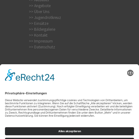
>> Angebote
>> Über Uns
>> Jugendrotkreuz
>> Einsätze
>> Bildergalerie
>> Kontakt
>> Impressum
>> Datenschutz
Krampfanfall
Internistischer Notfall