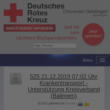
Zeit bis
zum
nächsten Blutspendetermin:
Menu
Dez
525 21.12.2019 07:02 Uhr
31
Krankentransport -
2019
Unterstützung Kreisverband
(Balingen)
(
2128 x gelesen
) im
Einsätze