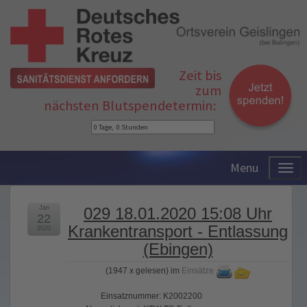
Zeit bis
zum
nächsten Blutspendetermin:
Menu
Jan
029 18.01.2020 15:08 Uhr
22
Krankentransport - Entlassung
2020
(Ebingen)
(
1947 x gelesen
) im
Einsätze
Einsatznummer: K2002200