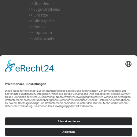
>> Über Uns
>> Jugendrotkreuz
>> Einsätze
>> Bildergalerie
>> Kontakt
>> Impressum
>> Datenschutz
Internistischer Notfall
Krampfanfall