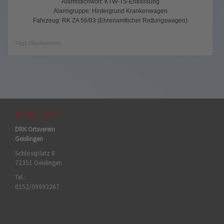
Alarmstichwort: KTW-TS-Entlassung
Alarmgruppe: Hintergrund Krankenwagen
Fahrzeug: RK ZA 56/83 (Ehrenamtlicher Rettungswagen)
Tags (Suchwörter):
KONTAKT
DRK Ortsverein
Geislingen
Schlossplatz 8
72351 Geislingen
Tel.:
0152/09993267