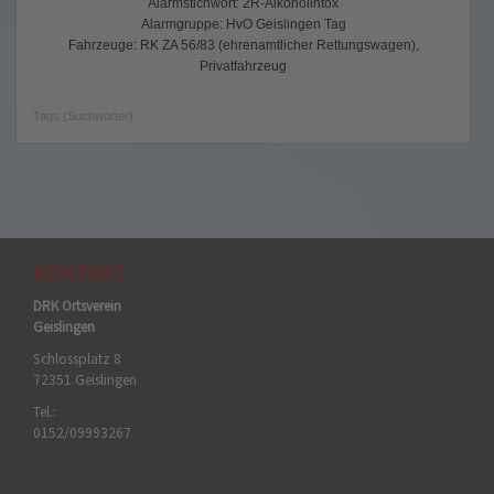
Alarmstichwort: 2R-Alkoholintox
Alarmgruppe: HvO Geislingen Tag
Fahrzeuge: RK ZA 56/83 (ehrenamtlicher Rettungswagen),
Privatfahrzeug
Tags (Suchwörter):
KONTAKT
DRK Ortsverein
Geislingen
Schlossplatz 8
72351 Geislingen
Tel.:
0152/09993267