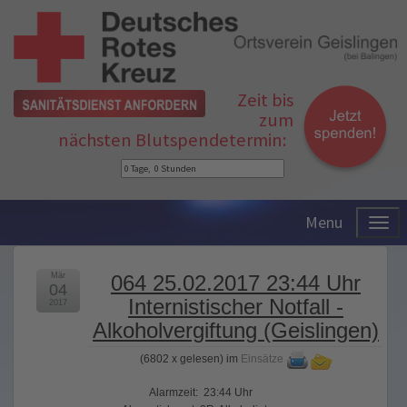
Zeit bis
zum
nächsten Blutspendetermin:
Menu
Mär
064 25.02.2017 23:44 Uhr
04
Internistischer Notfall -
2017
Alkoholvergiftung (Geislingen)
(
6802 x gelesen
) im
Einsätze
Alarmzeit: 23:44 Uhr