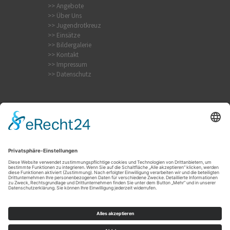
>> Angebote
>> Über Uns
>> Jugendrotkreuz
>> Einsätze
>> Bildergalerie
>> Kontakt
>> Impressum
>> Datenschutz
Krampfanfall
Internistischer Notfall