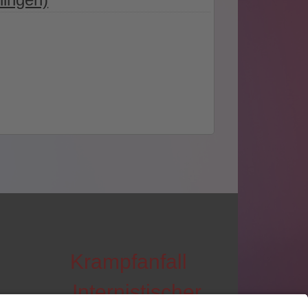
Krampfanfall
Internistischer