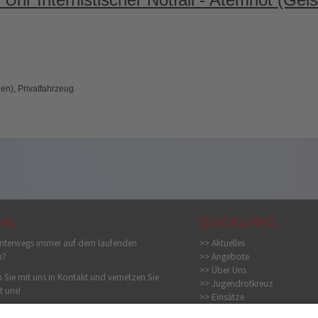
n), Privatfahrzeug
IAL
QUICKLINKS
nterwegs immer auf dem laufenden
>> Aktuelles
n?
>> Angebote
>> Über Uns
 Sie mit uns in Kontakt und vernetzen Sie
>> Jugendrotkreuz
t uns!
>> Einsätze
>> Bildergalerie