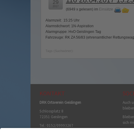
29
2017
(
6949 x gelesen
) im
Einsätze
Alarmzeit: 15:25 Uhr
Alarmstichwort: 1N-Aspiration
Alarmgruppe: HvO Geislingen Tag
Fahrzeuge: RK ZA 56/83 (ehrenamtlicher Rettungswage
Tags (Suchwörter):
KONTAKT
SOC
DRK Ortsverein Geislingen
Auch u
bleibe
Schlossplatz 8
72351 Geislingen
Bleiben
sich mi
Tel.: 0152/09993267