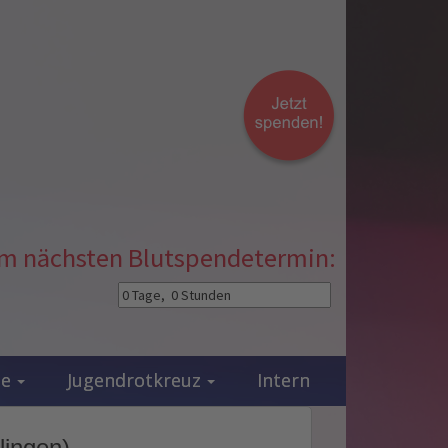
zum nächsten Blutspendetermin:
ie
Jugendrotkreuz
Intern
lingen)