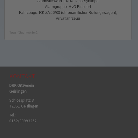
Alarmstichwort: 1N-Kollaps-Synkope
Alarmgruppe: HvO Binsdorf
Fahrzeuge: RK ZA 56/83 (ehrenamtlicher Rettungswagen),
Privatfahrzeug
Tags (Suchwörter):
KONTAKT
DRK Ortsverein
Geislingen
Schlossplatz 8
72351 Geislingen
Tel.:
0152/09993267