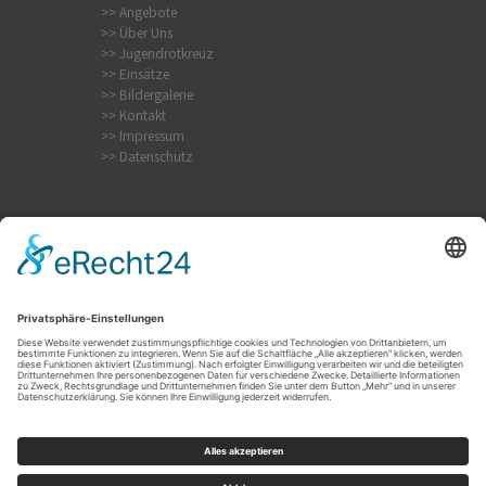
>> Angebote
>> Über Uns
>> Jugendrotkreuz
>> Einsätze
>> Bildergalerie
>> Kontakt
>> Impressum
>> Datenschutz
Krampfanfall
Internistischer Notfall