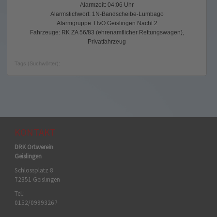
Alarmzeit: 04:06 Uhr
Alarmstichwort: 1N-Bandscheibe-Lumbago
Alarmgruppe: HvO Geislingen Nacht 2
Fahrzeuge: RK ZA 56/83 (ehrenamtlicher Rettungswagen),
Privatfahrzeug
Tags (Suchwörter):
KONTAKT
DRK Ortsverein
Geislingen
Schlossplatz 8
72351 Geislingen
Tel.:
0152/09993267