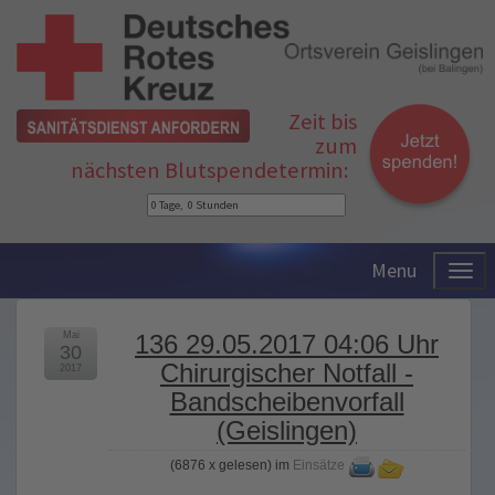
Zeit bis
zum
nächsten Blutspendetermin:
Menu
Mai
136 29.05.2017 04:06 Uhr
30
Chirurgischer Notfall -
2017
Bandscheibenvorfall
(Geislingen)
(
6876 x gelesen
) im
Einsätze