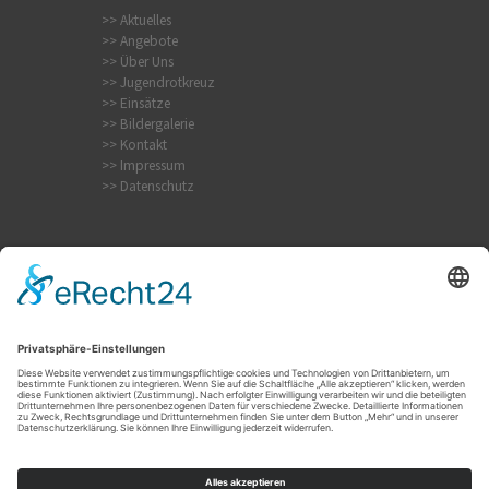
>> Aktuelles
>> Angebote
>> Über Uns
>> Jugendrotkreuz
>> Einsätze
>> Bildergalerie
>> Kontakt
>> Impressum
>> Datenschutz
Internistischer Notfall
Krampfanfall