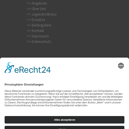
>> Angebote
>> Über Uns
>> Jugendrotkreuz
>> Einsätze
>> Bildergalerie
>> Kontakt
>> Impressum
>> Datenschutz
Internistischer Notfall
Krampfanfall