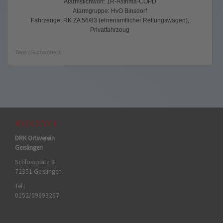
Alarmstichwort: 1R-Asthma-COPD
Alarmgruppe: HvO Binsdorf
Fahrzeuge: RK ZA 56/83 (ehrenamtlicher Rettungswagen),
Privatfahrzeug
Tags (Suchwörter):
KONTAKT
DRK Ortsverein
Geislingen
Schlossplatz 8
72351 Geislingen
Tel.:
0152/09993267