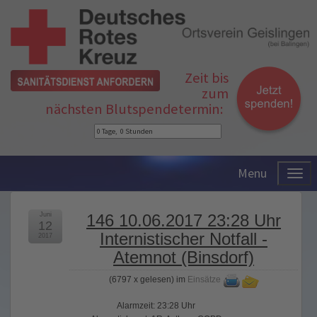
Zeit bis
zum
nächsten Blutspendetermin:
Menu
Juni
146 10.06.2017 23:28 Uhr
12
Internistischer Notfall -
2017
Atemnot (Binsdorf)
(
6797 x gelesen
) im
Einsätze
Alarmzeit: 23:28 Uhr