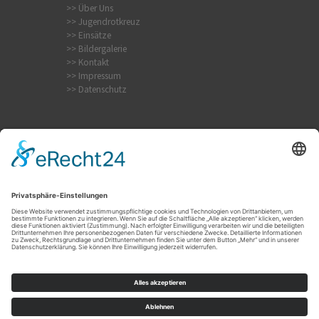
>> Über Uns
>> Jugendrotkreuz
>> Einsätze
>> Bildergalerie
>> Kontakt
>> Impressum
>> Datenschutz
Internistischer Notfall
Krampfanfall