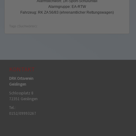
Alarmstichwort: 1R-Sport-Schulunfall
Alarmgruppe: EA-RTW
Fahrzeug: RK ZA 56/83 (ehrenamtlicher Rettungswagen)
Tags (Suchwörter):
KONTAKT
DRK Ortsverein
Geislingen
Schlossplatz 8
72351 Geislingen
Tel.:
0152/09993267