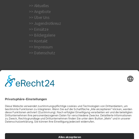
>> Aktuelles
>> Angebote
>> Über Uns
>> Jugendrotkreuz
>> Einsätze
>> Bildergalerie
>> Kontakt
>> Impressum
>> Datenschutz
Internistischer Notfall
Krampfanfall