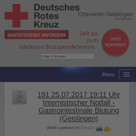
Zeit bis
zum
nächsten Blutspendetermin:
Menu
Juli
191 25.07.2017 19:11 Uhr
26
Internistischer Notfall -
2017
Gastrointestinale Blutung
(Geislingen)
(
6846 x gelesen
) im
Einsätze