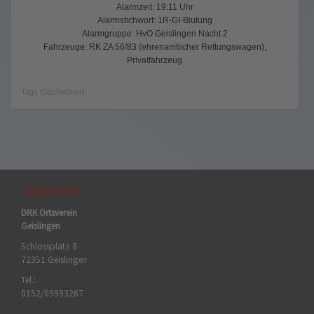
Alarmzeit: 19:11 Uhr
Alarmstichwort: 1R-GI-Blutung
Alarmgruppe: HvO Geislingen Nacht 2
Fahrzeuge: RK ZA 56/83 (ehrenamtlicher Rettungswagen),
Privatfahrzeug
Tags (Suchwörter):
KONTAKT
DRK Ortsverein
Geislingen
Schlossplatz 8
72351 Geislingen
Tel.:
0152/09993267