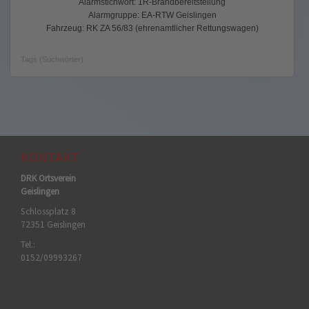
Alarmstichwort: 1R-Brandbereitstellung
Alarmgruppe: EA-RTW Geislingen
Fahrzeug: RK ZA 56/83 (ehrenamtlicher Rettungswagen)
Tags (Suchwörter):
KONTAKT
DRK Ortsverein
Geislingen
Schlossplatz 8
72351 Geislingen
Tel.:
0152/09993267