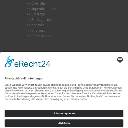
>> Über Uns
>> Jugendrotkreuz
>> Einsätze
>> Bildergalerie
>> Kontakt
>> Impressum
>> Datenschutz
Krampfanfall
Internistischer Notfall