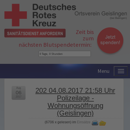
Zeit bis
zum
nächsten Blutspendetermin:
Menu
Aug
202 04.08.2017 21:58 Uhr
06
Polizeilage -
2017
Wohnungsöffnung
(Geislingen)
(
6706 x gelesen
) im
Einsätze