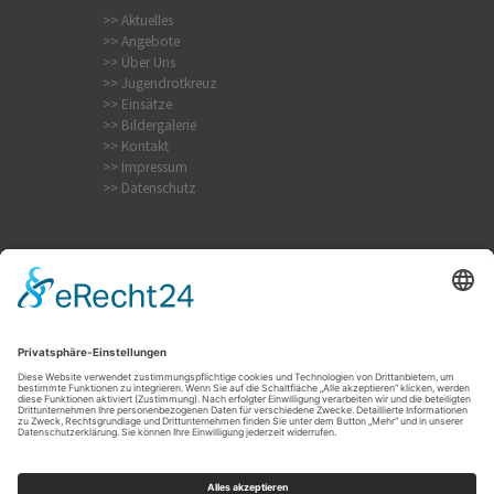
>> Aktuelles
>> Angebote
>> Über Uns
>> Jugendrotkreuz
>> Einsätze
>> Bildergalerie
>> Kontakt
>> Impressum
>> Datenschutz
Krampfanfall
Internistischer Notfall