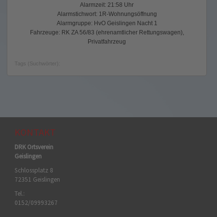
Alarmzeit: 21:58 Uhr
Alarmstichwort: 1R-Wohnungsöffnung
Alarmgruppe: HvO Geislingen Nacht 1
Fahrzeuge: RK ZA 56/83 (ehrenamtlicher Rettungswagen),
Privatfahrzeug
Tags (Suchwörter):
KONTAKT
DRK Ortsverein
Geislingen
Schlossplatz 8
72351 Geislingen
Tel.:
0152/09993267