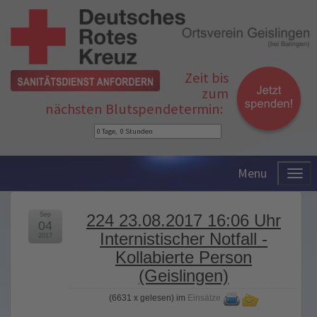
Zeit bis
zum
nächsten Blutspendetermin:
Menu
Sep
224 23.08.2017 16:06 Uhr
04
Internistischer Notfall -
2017
Kollabierte Person
(Geislingen)
(
6631 x gelesen
) im
Einsätze