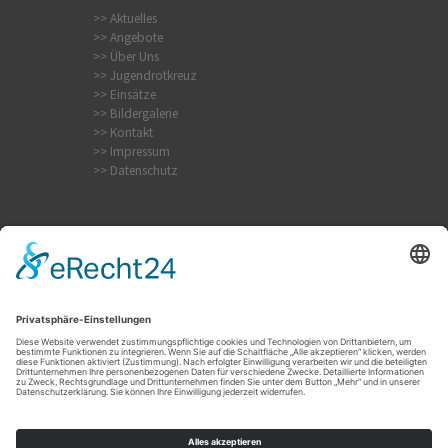
>> Aktuelles
>> Angebote
>> Über Uns
>> Jugendrotkreuz
>> Einsätze
>> Bildergalerie
>> Kontakt
>> Impressum
>> Datenschutz
Internistischer Notfall
Krampfanfall