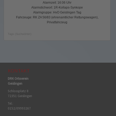
Alarmzeit: 16:06 Uhr
Alarmstichwort: 1R-Kollaps-Synkope
Alarmgruppe: HvO Geislingen Tag
Fahrzeuge: RK ZA 56/83 (ehrenamtlicher Rettungswagen),
Privatfahrzeug
Tags (Suchwörter):
KONTAKT
DRK Ortsverein
Geislingen
Schlossplatz 8
72351 Geislingen
Tel.:
0152/09993267