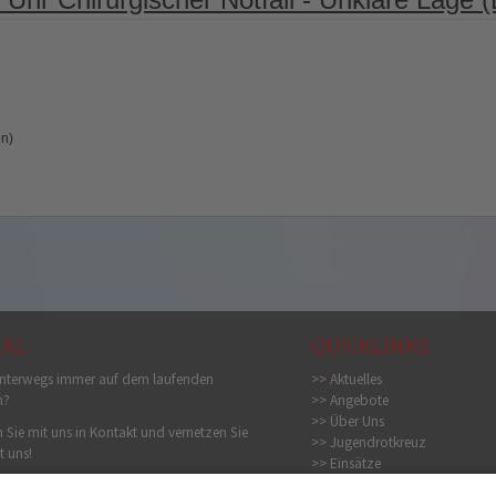
en)
IAL
QUICKLINKS
nterwegs immer auf dem laufenden
>> Aktuelles
n?
>> Angebote
>> Über Uns
 Sie mit uns in Kontakt und vernetzen Sie
>> Jugendrotkreuz
t uns!
>> Einsätze
>> Bildergalerie