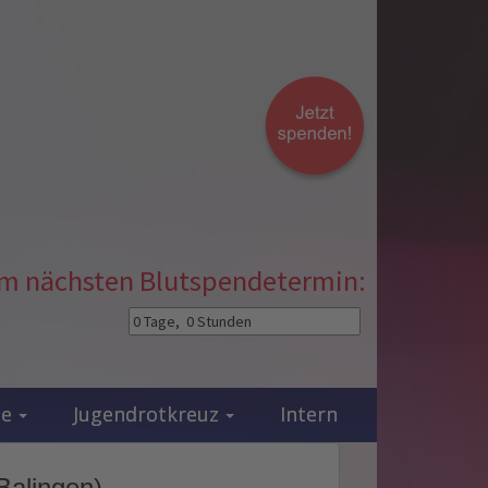
zum nächsten Blutspendetermin:
ie
Jugendrotkreuz
Intern
Balingen)