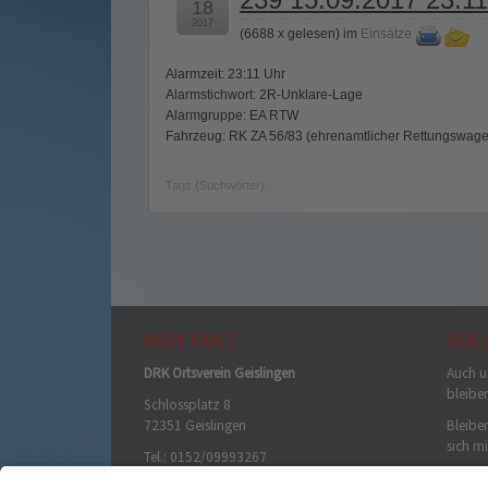
18
2017
(
6688 x gelesen
) im
Einsätze
Alarmzeit: 23:11 Uhr
Alarmstichwort: 2R-Unklare-Lage
Alarmgruppe: EA RTW
Fahrzeug: RK ZA 56/83 (ehrenamtlicher Rettungswag
Tags (Suchwörter):
KONTAKT
SOC
DRK Ortsverein Geislingen
Auch u
bleibe
Schlossplatz 8
72351 Geislingen
Bleiben
sich mi
Tel.: 0152/09993267