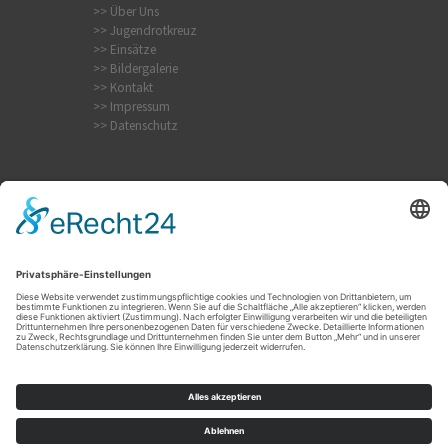
>> Über Uns
>> Jugendrotkreuz
>> Einsätze
>> Bildergalerie
>> Kontakt
>> Impressum
>> Datenschutz
Internistischer Notfall
Krampfanfall