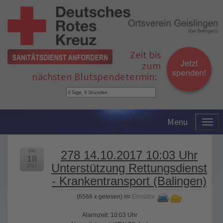
Zeit bis
zum
nächsten Blutspendetermin:
Menu
Okt
278 14.10.2017 10:03 Uhr
18
Unterstützung Rettungsdienst
2017
- Krankentransport (Balingen)
(
6566 x gelesen
) im
Einsätze
Alarmzeit: 10:03 Uhr