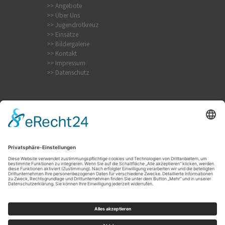
>> Angebote
>> Über Uns
>> Jugendrotkreuz
>> Einsätze
>> Bildergalerie
>> Kontakt
>> Impressum
>> Datenschutz
Krampfanfall
Internistischer Notfall