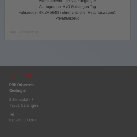
Alarmstichwort: 1R-VU-Fußgänger
Alarmgruppe: HvO Geislingen Tag
Fahrzeuge: RK ZA 56/83 (Ehrenamtlicher Rettungswagen),
Privatfahrzeug
Tags (Suchwörter):
KONTAKT
DRK Ortsverein
Geislingen
Schlossplatz 8
72351 Geislingen
Tel.:
0152/09993267