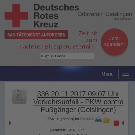
Zeit bis
zum
nächsten Blutspendetermin:
Menu
Nov
336 20.11.2017 09:07 Uhr
21
Verkehrsunfall - PKW contra
2017
Fußgänger (Geislingen)
(
6641 x gelesen
) im
Einsätze
Alarmzeit: 09:07 Uhr