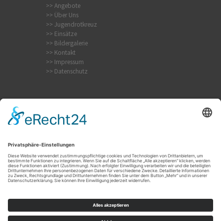
>> Angebote
>> Über Uns
>> Jugendrotkreuz
>> Einsätze
>> Bildergalerie
>> Kontakt
>> Impressum
>> Datenschutz
Internistischer Notfall
Krampfanfall