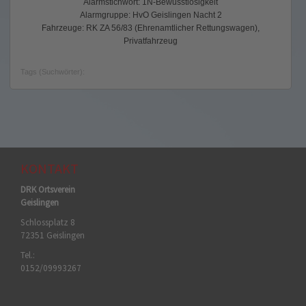
Alarmstichwort: 1N-Bewusstlosigkeit
Alarmgruppe: HvO Geislingen Nacht 2
Fahrzeuge: RK ZA 56/83 (Ehrenamtlicher Rettungswagen),
Privatfahrzeug
Tags (Suchwörter):
KONTAKT
DRK Ortsverein
Geislingen
Schlossplatz 8
72351 Geislingen
Tel.:
0152/09993267