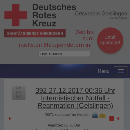
Zeit bis
zum
nächsten Blutspendetermin:
Menu
Dez
392 27.12.2017 00:36 Uhr
29
Internistischer Notfall -
2017
Reanmation (Geislingen)
(
6571 x gelesen
) im
Einsätze
Alarmzeit: 00:36 Uhr