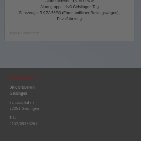
Alarmstichwort: 1N-VU-PKW
Alarmgruppe: HvO Geislingen Tag
Fahrzeuge: RK ZA 56/83 (Ehrenamtlicher Rettungswagen),
Privatfahrzeug
Tags (Suchwörter):
KONTAKT
DRK Ortsverein
Geislingen
Schlossplatz 8
72351 Geislingen
Tel.:
0152/09993267