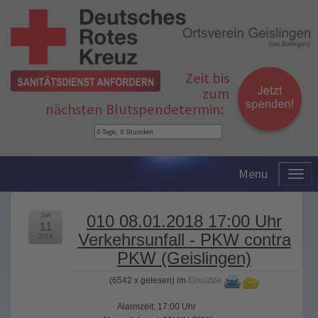
Zeit bis
zum
nächsten Blutspendetermin:
Menu
Jan
010 08.01.2018 17:00 Uhr
11
Verkehrsunfall - PKW contra
2018
PKW (Geislingen)
(
6542 x gelesen
) im
Einsätze
Alarmzeit: 17:00 Uhr