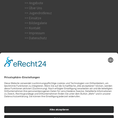
>> Angebote
>> Über Uns
>> Jugendrotkreuz
>> Einsätze
>> Bildergalerie
>> Kontakt
>> Impressum
>> Datenschutz
Krampfanfall
Internistischer Notfall