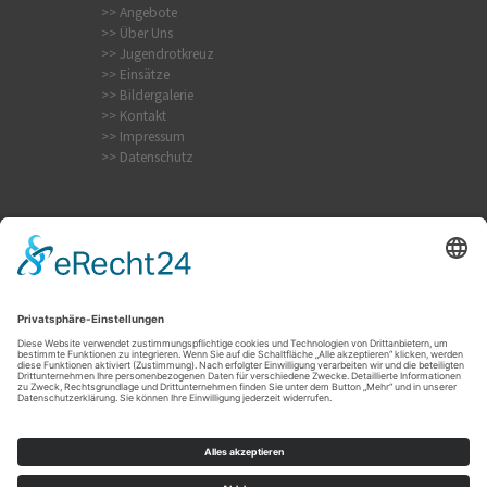
>> Angebote
>> Über Uns
>> Jugendrotkreuz
>> Einsätze
>> Bildergalerie
>> Kontakt
>> Impressum
>> Datenschutz
Krampfanfall
Internistischer Notfall