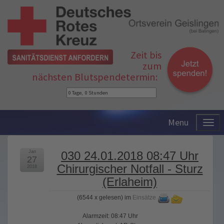
Zeit bis
zum
nächsten Blutspendetermin:
Menu
Jan
030 24.01.2018 08:47 Uhr
27
Chirurgischer Notfall - Sturz
2018
(Erlaheim)
(
6544 x gelesen
) im
Einsätze
Alarmzeit: 08:47 Uhr