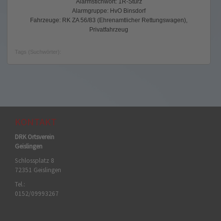
Alarmstichwort: 1R-Sturz
Alarmgruppe: HvO Binsdorf
Fahrzeuge: RK ZA 56/83 (Ehrenamtlicher Rettungswagen),
Privatfahrzeug
Tags (Suchwörter):
KONTAKT
DRK Ortsverein
Geislingen
Schlossplatz 8
72351 Geislingen
Tel.:
0152/09993267