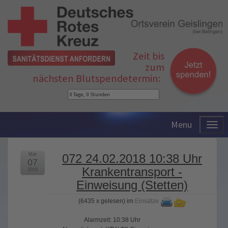
Zeit bis
zum
nächsten Blutspendetermin:
Menu
Mär
072 24.02.2018 10:38 Uhr
07
Krankentransport -
2018
Einweisung (Stetten)
(
6435 x gelesen
) im
Einsätze
Alarmzeit: 10:38 Uhr