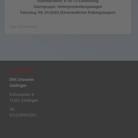
Alarmstichwort: KTW-TS-Einweisung
Alarmgruppe: Hintergrundrettungswagen
Fahrzeug: RK ZA 56/83 (Ehrenamtlicher Rettungswagen)
Tags (Suchwörter):
KONTAKT
DRK Ortsverein
Geislingen
Schlossplatz 8
72351 Geislingen
Tel.:
0152/09993267