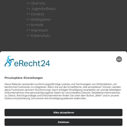
>> Über Uns
>> Jugendrotkreuz
>> Einsätze
>> Bildergalerie
>> Kontakt
>> Impressum
>> Datenschutz
Krampfanfall
Internistischer Notfall