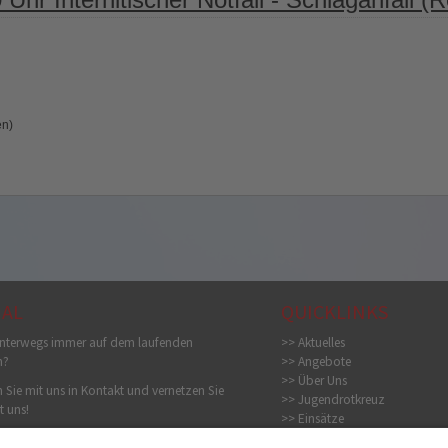
en)
IAL
QUICKLINKS
nterwegs immer auf dem laufenden
>> Aktuelles
n?
>> Angebote
>> Über Uns
 Sie mit uns in Kontakt und vernetzen Sie
>> Jugendrotkreuz
t uns!
>> Einsätze
>> Bildergalerie