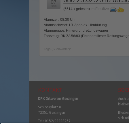
07
2018
(
6514 x gelesen
) im
Einsätze
Alarmzeit: 08:30 Uhr
Alarmstichwort: 1R-Apoplex-Hirnblutung
Alarmgruppe: Hintergrundrettungswagen
Fahrzeug: RK ZA 56/83 (Ehrenamtlicher Rettungswag
Tags (Suchwörter):
KONTAKT
SOC
DRK Ortsverein Geislingen
Auch u
bleibe
Schlossplatz 8
72351 Geislingen
Bleiben
sich mi
Tel.: 0152/09993267