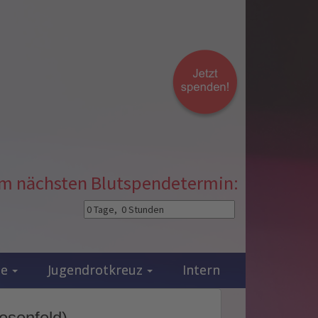
zum nächsten Blutspendetermin:
ie
Jugendrotkreuz
Intern
Rosenfeld)