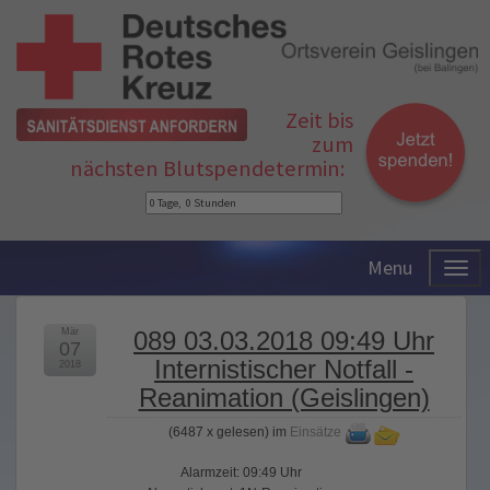
Zeit bis
zum
nächsten Blutspendetermin:
Menu
Mär
089 03.03.2018 09:49 Uhr
07
Internistischer Notfall -
2018
Reanimation (Geislingen)
(
6487 x gelesen
) im
Einsätze
Alarmzeit: 09:49 Uhr