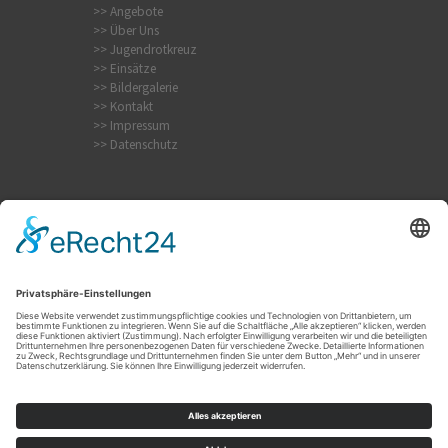
>> Angebote
>> Über Uns
>> Jugendrotkreuz
>> Einsätze
>> Bildergalerie
>> Kontakt
>> Impressum
>> Datenschutz
Internistischer Notfall
Krampfanfall