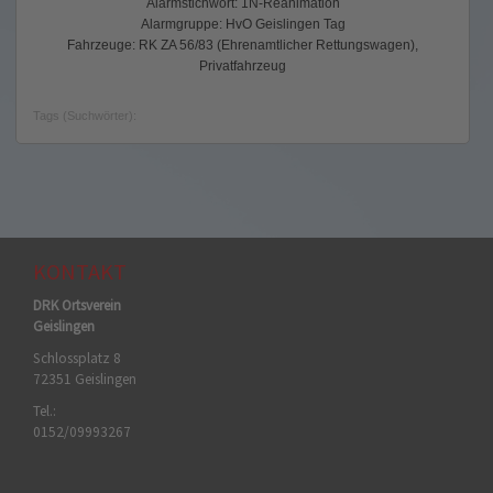
Alarmstichwort: 1N-Reanimation
Alarmgruppe: HvO Geislingen Tag
Fahrzeuge: RK ZA 56/83 (Ehrenamtlicher Rettungswagen),
Privatfahrzeug
Tags (Suchwörter):
KONTAKT
DRK Ortsverein
Geislingen
Schlossplatz 8
72351 Geislingen
Tel.:
0152/09993267