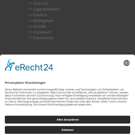
>> Über Uns
>> Jugendrotkreuz
>> Einsätze
>> Bildergalerie
>> Kontakt
>> Impressum
>> Datenschutz
Internistischer Notfall
Krampfanfall