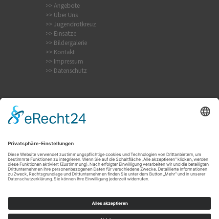
>> Angebote
>> Über Uns
>> Jugendrotkreuz
>> Einsätze
>> Bildergalerie
>> Kontakt
>> Impressum
>> Datenschutz
Internistischer Notfall
Krampfanfall