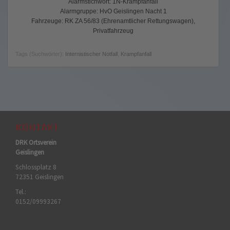
Alarmstichwort: 1N-Krampfanfall
Alarmgruppe: HvO Geislingen Nacht 1
Fahrzeuge: RK ZA 56/83 (Ehrenamtlicher Rettungswagen),
Privatfahrzeug
Tags (Suchwörter):
Internistischer Notfall
,
Krampfanfall
KONTAKT
DRK Ortsverein
Geislingen
Schlossplatz 8
72351 Geislingen
Tel.:
0152/09993267