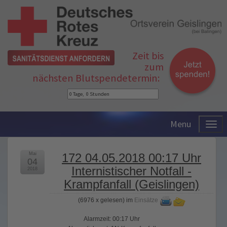
Zeit bis
zum
nächsten Blutspendetermin:
Menu
Mai
172 04.05.2018 00:17 Uhr
04
Internistischer Notfall -
2018
Krampfanfall (Geislingen)
(
6976 x gelesen
) im
Einsätze
Alarmzeit: 00:17 Uhr