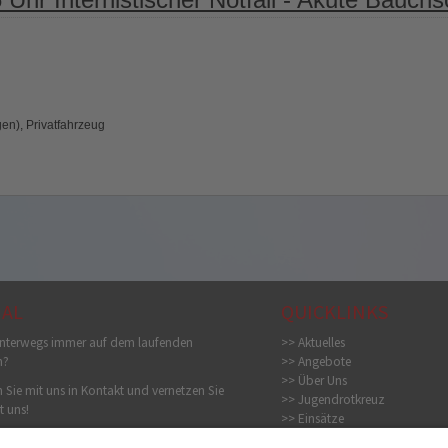
en), Privatfahrzeug
IAL
QUICKLINKS
nterwegs immer auf dem laufenden
>> Aktuelles
n?
>> Angebote
>> Über Uns
 Sie mit uns in Kontakt und vernetzen Sie
>> Jugendrotkreuz
t uns!
>> Einsätze
>> Bildergalerie