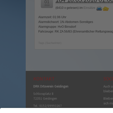
01
2018
(
6410 x gelesen
) im
Einsätze
Alarmzeit: 01:06 Uhr
Alarmstichwort: 1N-Abdomen-Sonstiges
Alarmgruppe: HvO Binsdorf
Fahrzeuge: RK ZA 56/83 (Ehrenamtlicher Rettungswag
Tags (Suchwörter):
KONTAKT
SOC
DRK Ortsverein Geislingen
Auch u
bleibe
Schlossplatz 8
72351 Geislingen
Bleiben
sich mi
Tel.: 0152/09993267