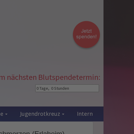
zum nächsten Blutspendetermin:
ie
Jugendrotkreuz
Intern
schmerzen (Erlaheim)