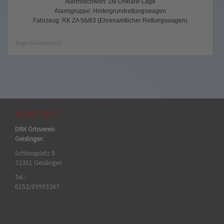
Alarmstichwort: 1N-Unklare-Lage
Alarmgruppe: Hintergrundrettungswagen
Fahrzeug: RK ZA 56/83 (Ehrenamtlicher Rettungswagen)
Tags (Suchwörter):
KONTAKT
DRK Ortsverein
Geislingen
Schlossplatz 8
72351 Geislingen
Tel.:
0152/09993267