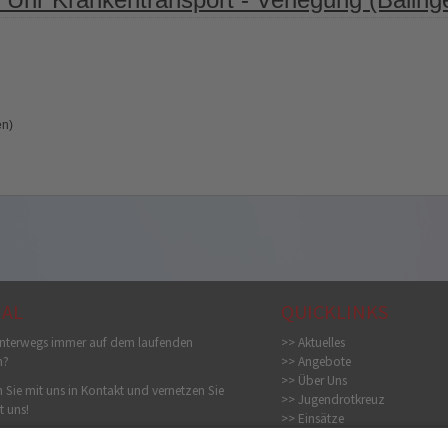
en)
IAL
QUICKLINKS
nterwegs immer auf dem laufenden
>> Aktuelles
n?
>> Angebote
>> Über Uns
 Sie mit uns in Kontakt und vernetzen Sie
>> Jugendrotkreuz
t uns!
>> Einsätze
>> Bildergalerie