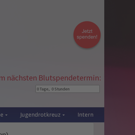
zum nächsten Blutspendetermin:
ie
Jugendrotkreuz
Intern
en)