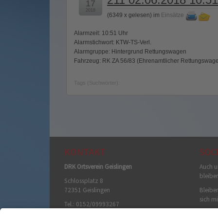
17
2018
(
6349 x gelesen
) im
Einsätze
Alarmzeit: 10:51 Uhr
Alarmstichwort: KTW-TS-Verl.
Alarmgruppe: Hintergrund Rettungswagen
Fahrzeug: RK ZA 56/83 (Ehrenamtlicher Rettungswag
Tags (Suchwörter):
KONTAKT
SOC
DRK Ortsverein Geislingen
Auch u
bleibe
Schlossplatz 8
72351 Geislingen
Bleiben
sich mi
Tel.: 0152/09993267