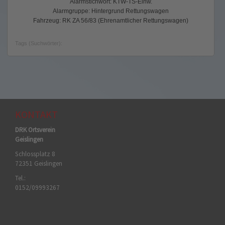
Alarmstichwort: KTW-TS-Einw.
Alarmgruppe: Hintergrund Rettungswagen
Fahrzeug: RK ZA 56/83 (Ehrenamtlicher Rettungswagen)
Tags (Suchwörter):
KONTAKT
DRK Ortsverein
Geislingen
Schlossplatz 8
72351 Geislingen
Tel.:
0152/09993267