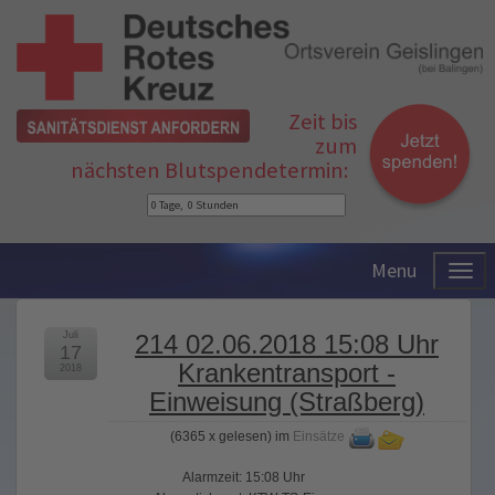
Zeit bis
zum
nächsten Blutspendetermin:
Menu
Juli
214 02.06.2018 15:08 Uhr
17
Krankentransport -
2018
Einweisung (Straßberg)
(
6365 x gelesen
) im
Einsätze
Alarmzeit: 15:08 Uhr