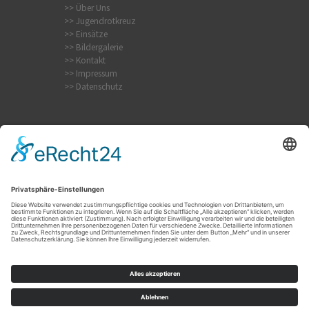
>> Über Uns
>> Jugendrotkreuz
>> Einsätze
>> Bildergalerie
>> Kontakt
>> Impressum
>> Datenschutz
Krampfanfall
Internistischer Notfall