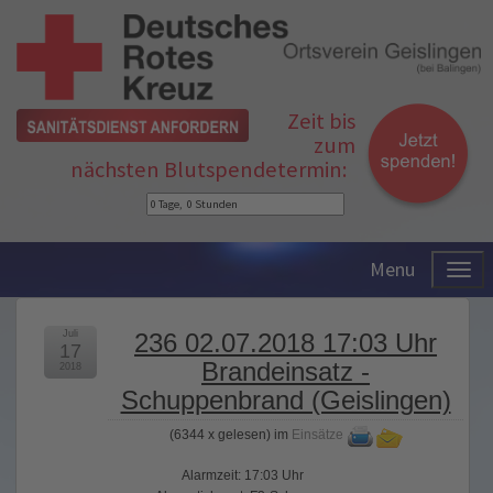
Zeit bis
zum
nächsten Blutspendetermin:
Menu
Juli
236 02.07.2018 17:03 Uhr
17
Brandeinsatz -
2018
Schuppenbrand (Geislingen)
(
6344 x gelesen
) im
Einsätze
Alarmzeit: 17:03 Uhr