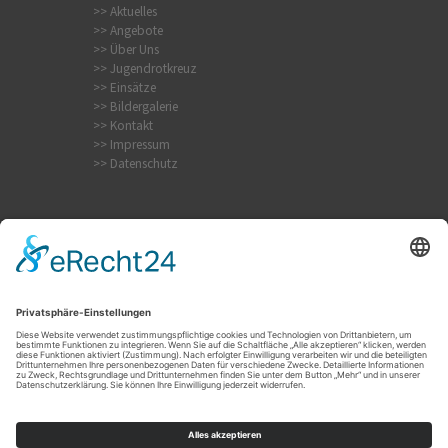
>> Aktuelles
>> Angebote
>> Über Uns
>> Jugendrotkreuz
>> Einsätze
>> Bildergalerie
>> Kontakt
>> Impressum
>> Datenschutz
Internistischer Notfall
Krampfanfall