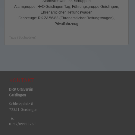
Alarmstichwort: F3-Schuppen
Alarmgruppe: HvO Geislingen Tag, Führungsgruppe Geislingen,
Ehrenamtlicher Rettungswagen
Fahrzeuge: RK ZA 56/83 (Ehrenamtlicher Rettungswagen),
Privatfahrzeug
Tags (Suchwörter):
KONTAKT
DRK Ortsverein
Geislingen
Schlossplatz 8
72351 Geislingen
Tel.:
0152/09993267