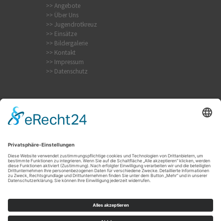
>> Angebote
>> Über Uns
>> Jugendrotkreuz
>> Einsätze
>> Bildergalerie
>> Kontakt
>> Impressum
>> Datenschutz
Internistischer Notfall
Krampfanfall