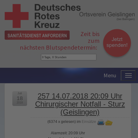
Zeit bis
zum
nächsten Blutspendetermin:
Menu
Juli
257 14.07.2018 20:09 Uhr
18
Chirurgischer Notfall - Sturz
2018
(Geislingen)
(
6374 x gelesen
) im
Einsätze
Alarmzeit: 20:09 Uhr