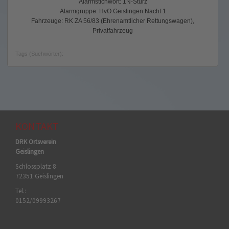
Alarmstichwort: 1N-Sturz
Alarmgruppe: HvO Geislingen Nacht 1
Fahrzeuge: RK ZA 56/83 (Ehrenamtlicher Rettungswagen),
Privatfahrzeug
Tags (Suchwörter):
KONTAKT
DRK Ortsverein
Geislingen
Schlossplatz 8
72351 Geislingen
Tel.:
0152/09993267