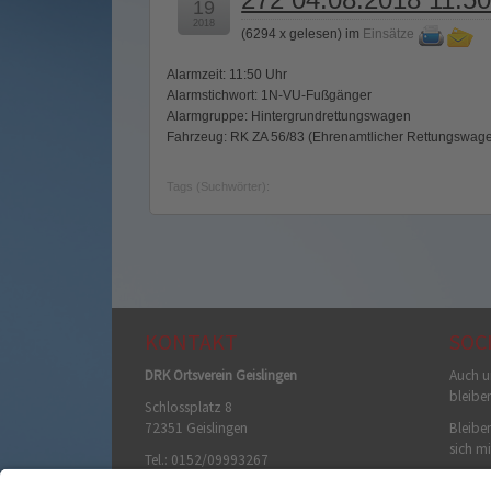
19
2018
(
6294 x gelesen
) im
Einsätze
Alarmzeit: 11:50 Uhr
Alarmstichwort: 1N-VU-Fußgänger
Alarmgruppe: Hintergrundrettungswagen
Fahrzeug: RK ZA 56/83 (Ehrenamtlicher Rettungswag
Tags (Suchwörter):
KONTAKT
SOC
DRK Ortsverein Geislingen
Auch u
bleibe
Schlossplatz 8
72351 Geislingen
Bleiben
sich mi
Tel.: 0152/09993267