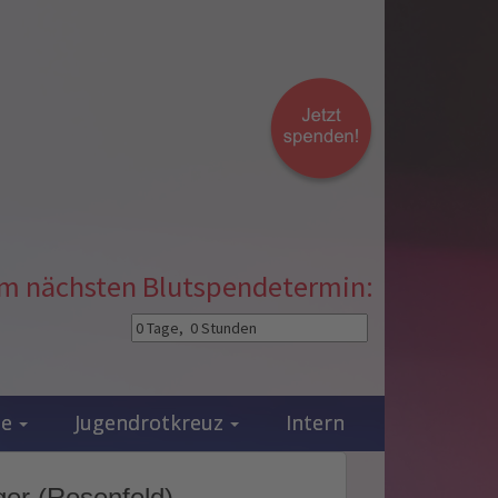
zum nächsten Blutspendetermin:
ie
Jugendrotkreuz
Intern
er (Rosenfeld)