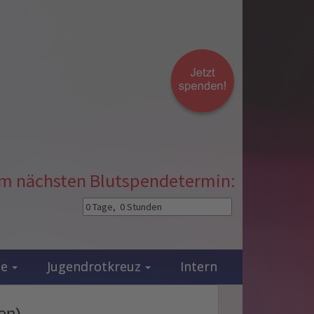
zum nächsten Blutspendetermin:
ie
Jugendrotkreuz
Intern
en)