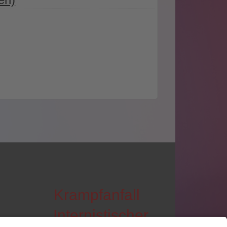
Krampfanfall
Internistischer