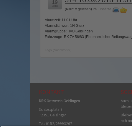
19
2018
(
6305 x gelesen
) im
Einsätze
Alarmzeit: 11:01 Uhr
Alarmstichwort: 1N-Sturz
Alarmgruppe: HvO Geislingen
Fahrzeuge: RK ZA 56/83 (Ehrenamtlicher Rettungswag
Tags (Suchwörter):
KONTAKT
SOC
DRK Ortsverein Geislingen
Auch u
bleibe
Schlossplatz 8
72351 Geislingen
Bleiben
sich mi
Tel.: 0152/09993267