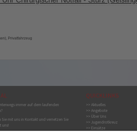
en), Privatfahrzeug
IAL
QUICKLINKS
nterwegs immer auf dem laufenden
>> Aktuelles
n?
>> Angebote
>> Über Uns
 Sie mit uns in Kontakt und vernetzen Sie
>> Jugendrotkreuz
t uns!
>> Einsätze
>> Bildergalerie