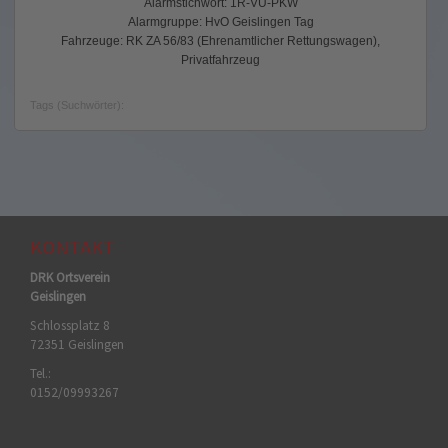
Alarmstichwort: 1R-VU-PKW
Alarmgruppe: HvO Geislingen Tag
Fahrzeuge: RK ZA 56/83 (Ehrenamtlicher Rettungswagen),
Privatfahrzeug
Tags (Suchwörter):
KONTAKT
DRK Ortsverein
Geislingen
Schlossplatz 8
72351 Geislingen
Tel.:
0152/09993267