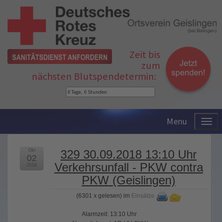
Zeit bis
zum
nächsten Blutspendetermin:
Menu
Okt
329 30.09.2018 13:10 Uhr
02
Verkehrsunfall - PKW contra
2018
PKW (Geislingen)
(
6301 x gelesen
) im
Einsätze
Alarmzeit: 13:10 Uhr