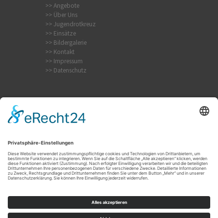
>> Angebote
>> Über Uns
>> Jugendrotkreuz
>> Einsätze
>> Bildergalerie
>> Kontakt
>> Impressum
>> Datenschutz
Internistischer Notfall
Krampfanfall