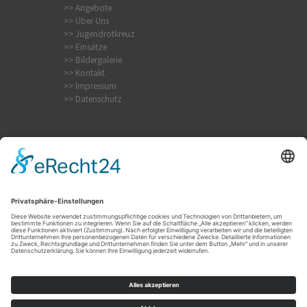
>> Angebote
>> Über Uns
>> Jugendrotkreuz
>> Einsätze
>> Bildergalerie
>> Kontakt
>> Impressum
>> Datenschutz
Krampfanfall
Internistischer Notfall