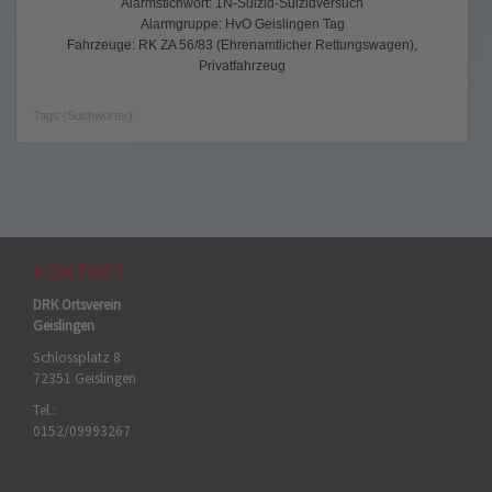
Alarmstichwort: 1N-Suizid-Suizidversuch
Alarmgruppe: HvO Geislingen Tag
Fahrzeuge: RK ZA 56/83 (Ehrenamtlicher Rettungswagen),
Privatfahrzeug
Tags (Suchwörter):
KONTAKT
DRK Ortsverein
Geislingen
Schlossplatz 8
72351 Geislingen
Tel.:
0152/09993267