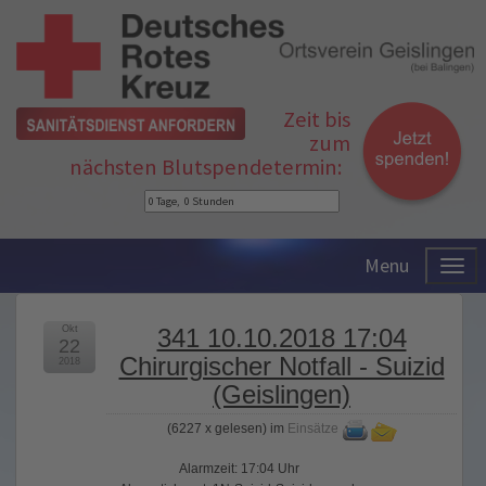
Zeit bis
zum
nächsten Blutspendetermin:
Menu
Okt
341 10.10.2018 17:04
22
Chirurgischer Notfall - Suizid
2018
(Geislingen)
(
6227 x gelesen
) im
Einsätze
Alarmzeit: 17:04 Uhr