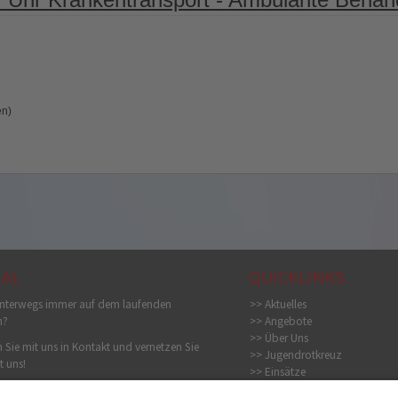
en)
IAL
QUICKLINKS
nterwegs immer auf dem laufenden
>> Aktuelles
n?
>> Angebote
>> Über Uns
 Sie mit uns in Kontakt und vernetzen Sie
>> Jugendrotkreuz
t uns!
>> Einsätze
>> Bildergalerie