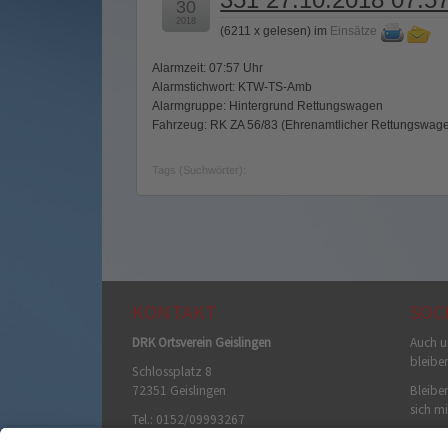
30
2018
(
6211 x gelesen
) im
Einsätze
Alarmzeit: 07:57 Uhr
Alarmstichwort: KTW-TS-Amb
Alarmgruppe: Hintergrund Rettungswagen
Fahrzeug: RK ZA 56/83 (Ehrenamtlicher Rettungswag
Tags (Suchwörter):
KONTAKT
SOC
DRK Ortsverein Geislingen
Auch u
bleibe
Schlossplatz 8
72351 Geislingen
Bleiben
sich mi
Tel.: 0152/09993267