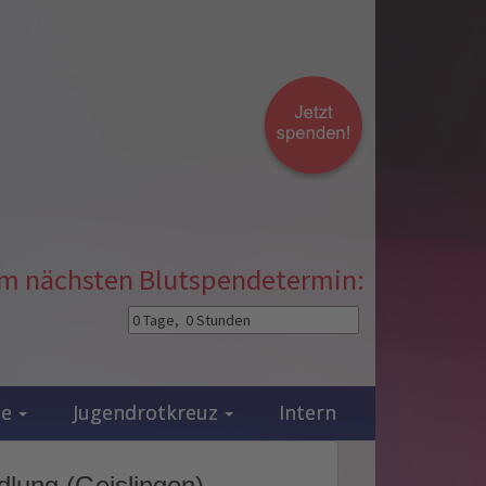
zum nächsten Blutspendetermin:
ie
Jugendrotkreuz
Intern
lung (Geislingen)