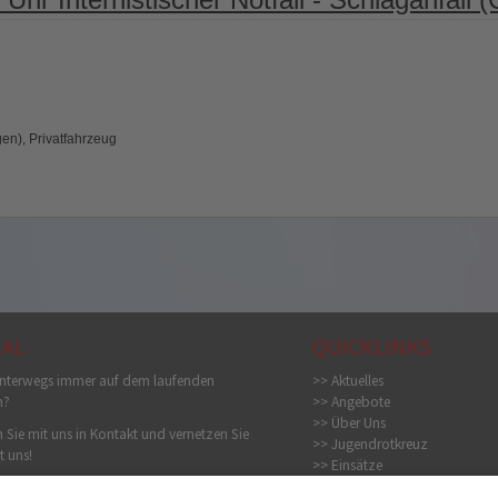
en), Privatfahrzeug
IAL
QUICKLINKS
nterwegs immer auf dem laufenden
>> Aktuelles
n?
>> Angebote
>> Über Uns
 Sie mit uns in Kontakt und vernetzen Sie
>> Jugendrotkreuz
t uns!
>> Einsätze
>> Bildergalerie