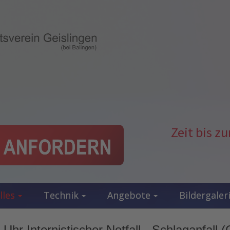
Zeit bis 
lles
Technik
Angebote
Bildergaler
hr Internistischer Notfall - Schlaganfall (