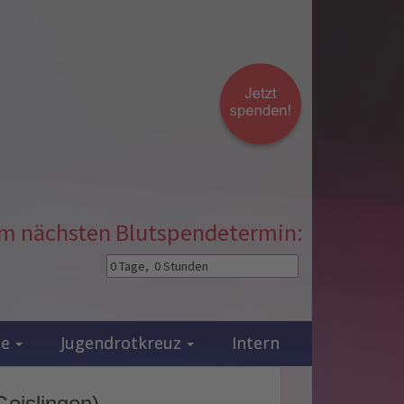
zum nächsten Blutspendetermin:
ie
Jugendrotkreuz
Intern
Geislingen)