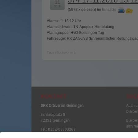
11
2018
(
5973 x gelesen
) im
Einsätze
Alarmzeit: 13:12 Uhr
Alarmstichwort: 1N-Apoplex-Hirnblutung
Alarmgruppe: HvO Geislingen Tag
Fahrzeuge: RK ZA 56/83 (Ehrenamtlicher Rettungswag
Tags (Suchwörter):
KONTAKT
SOC
DRK Ortsverein Geislingen
Auch u
bleibe
Schlossplatz 8
72351 Geislingen
Bleiben
sich mi
Tel.: 0152/09993267