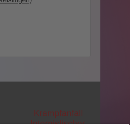
Krampfanfall
Internistischer