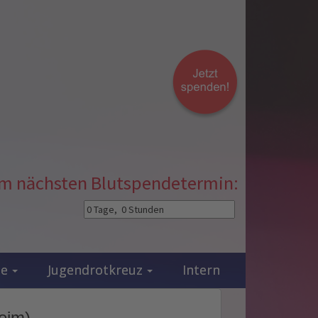
zum nächsten Blutspendetermin:
ie
Jugendrotkreuz
Intern
heim)