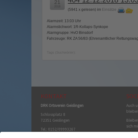
21
2018
(
5941 x gelesen
) im
Einsätze
Alarmzeit: 13:03 Uhr
Alarmstichwort: 1R-Kollaps-Synkope
Alarmgruppe: HvO Binsdorf
Fahrzeuge: RK ZA 56/83 (Ehrenamtlicher Rettungswag
Tags (Suchwörter):
KONTAKT
SOC
DRK Ortsverein Geislingen
Auch u
bleibe
Schlossplatz 8
72351 Geislingen
Bleiben
sich mi
Tel.: 0152/09993267