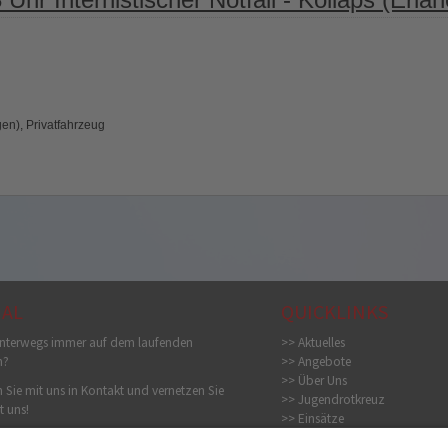
en), Privatfahrzeug
IAL
QUICKLINKS
nterwegs immer auf dem laufenden
>> Aktuelles
n?
>> Angebote
>> Über Uns
 Sie mit uns in Kontakt und vernetzen Sie
>> Jugendrotkreuz
t uns!
>> Einsätze
>> Bildergalerie