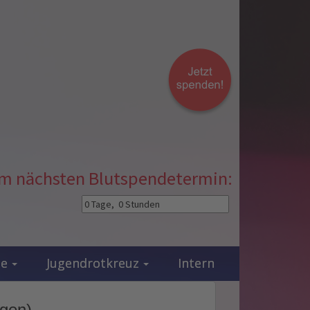
zum nächsten Blutspendetermin:
ie
Jugendrotkreuz
Intern
ngen)