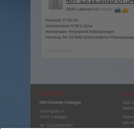
21
2018
(
5948 x gelesen
) im
Einsätze
Alarmzeit: 07:54 Uhr
Alarmstichwort: KTW-Li-Einw
Alarmgruppe: Hintergrund Rettungswagen
Fahrzeug: RK ZA 56/83 (Ehrenamtlicher Rettungswag
Tags (Suchwörter):
KONTAKT
SOC
DRK Ortsverein Geislingen
Auch u
bleibe
Schlossplatz 8
72351 Geislingen
Bleiben
sich mi
Tel.: 0152/09993267