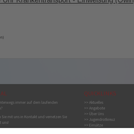
en)
IAL
QUICKLINKS
nterwegs immer auf dem laufenden
>> Aktuelles
n?
>> Angebote
>> Über Uns
 Sie mit uns in Kontakt und vernetzen Sie
>> Jugendrotkreuz
t uns!
>> Einsätze
>> Bildergalerie