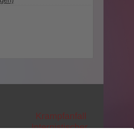
Krampfanfall
Internistischer