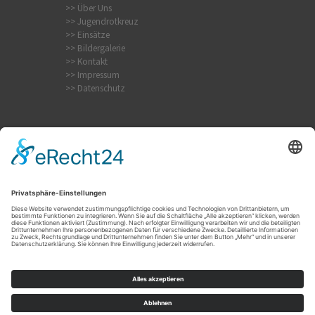
>> Über Uns
>> Jugendrotkreuz
>> Einsätze
>> Bildergalerie
>> Kontakt
>> Impressum
>> Datenschutz
Internistischer Notfall
Krampfanfall