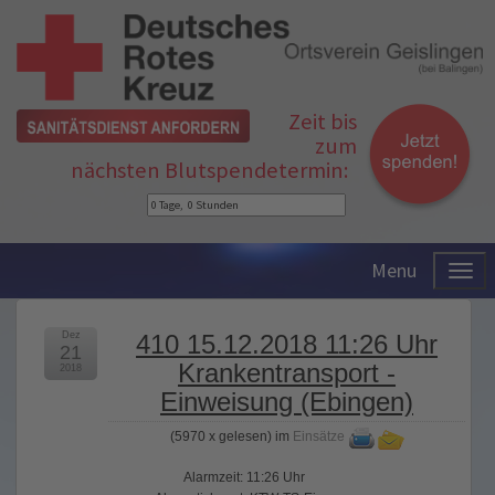
Zeit bis
zum
nächsten Blutspendetermin:
Menu
Dez
410 15.12.2018 11:26 Uhr
21
Krankentransport -
2018
Einweisung (Ebingen)
(
5970 x gelesen
) im
Einsätze
Alarmzeit: 11:26 Uhr