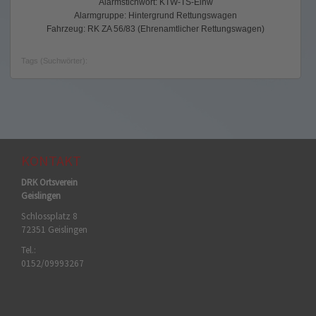
Alarmstichwort: KTW-TS-Einw
Alarmgruppe: Hintergrund Rettungswagen
Fahrzeug: RK ZA 56/83 (Ehrenamtlicher Rettungswagen)
Tags (Suchwörter):
KONTAKT
DRK Ortsverein
Geislingen
Schlossplatz 8
72351 Geislingen
Tel.:
0152/09993267