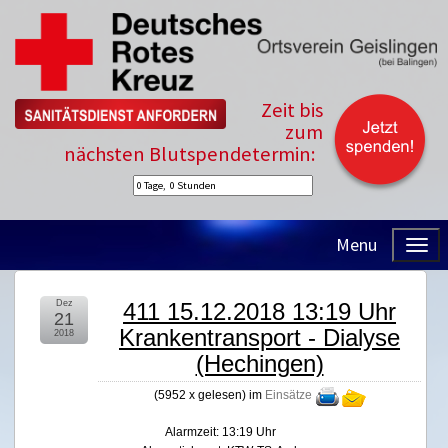
Zeit bis
zum
nächsten Blutspendetermin:
Menu
Dez
411 15.12.2018 13:19 Uhr
21
Krankentransport - Dialyse
2018
(Hechingen)
(
5952 x gelesen
) im
Einsätze
Alarmzeit: 13:19 Uhr