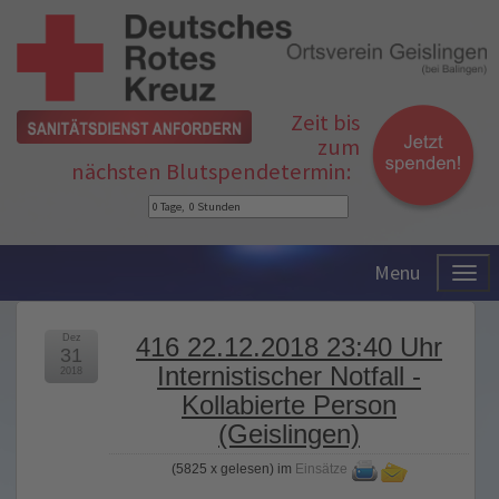
Zeit bis
zum
nächsten Blutspendetermin:
Menu
Dez
416 22.12.2018 23:40 Uhr
31
Internistischer Notfall -
2018
Kollabierte Person
(Geislingen)
(
5825 x gelesen
) im
Einsätze