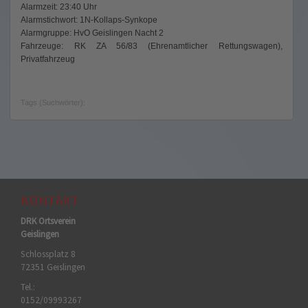
Alarmzeit: 23:40 Uhr
Alarmstichwort: 1N-Kollaps-Synkope
Alarmgruppe: HvO Geislingen Nacht 2
Fahrzeuge: RK ZA 56/83 (Ehrenamtlicher Rettungswagen),
Privatfahrzeug
Tags (Suchwörter):
KONTAKT
DRK Ortsverein
Geislingen
Schlossplatz 8
72351 Geislingen
Tel.:
0152/09993267