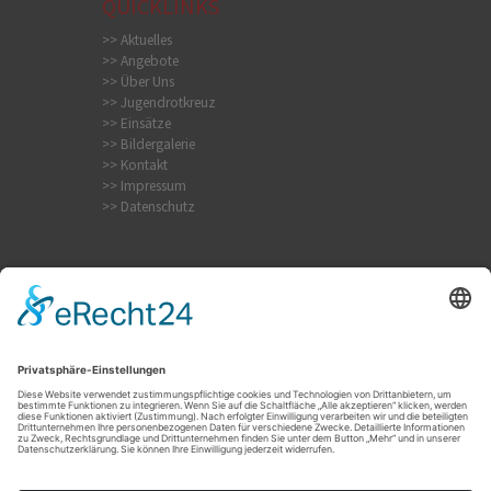
QUICKLINKS
>> Aktuelles
>> Angebote
>> Über Uns
>> Jugendrotkreuz
>> Einsätze
>> Bildergalerie
>> Kontakt
>> Impressum
>> Datenschutz
Krampfanfall
Internistischer Notfall