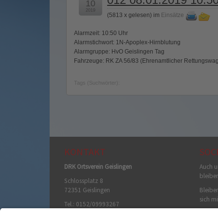
10
2019
(
5813 x gelesen
) im
Einsätze
Alarmzeit: 10:50 Uhr
Alarmstichwort: 1N-Apoplex-Hirnblutung
Alarmgruppe: HvO Geislingen Tag
Fahrzeuge: RK ZA 56/83 (Ehrenamtlicher Rettungswag
Tags (Suchwörter):
KONTAKT
SOC
DRK Ortsverein Geislingen
Auch u
bleibe
Schlossplatz 8
72351 Geislingen
Bleiben
sich mi
Tel.: 0152/09993267