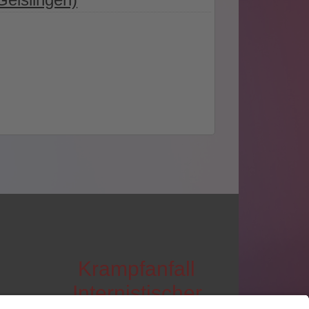
Krampfanfall
Internistischer