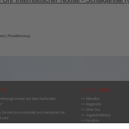
en), Privatfahrzeug
IAL
QUICKLINKS
nterwegs immer auf dem laufenden
>> Aktuelles
n?
>> Angebote
>> Über Uns
 Sie mit uns in Kontakt und vernetzen Sie
>> Jugendrotkreuz
t uns!
>> Einsätze
>> Bildergalerie