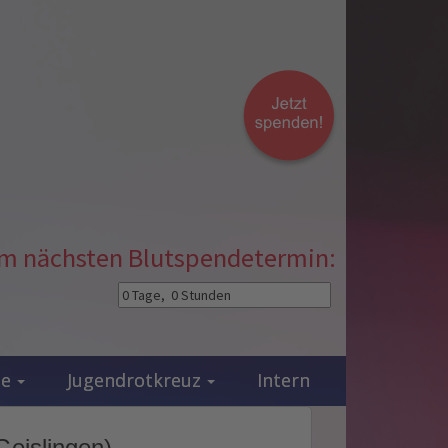
zum nächsten Blutspendetermin:
ie
Jugendrotkreuz
Intern
Geislingen)