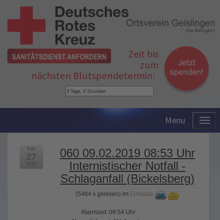
Zeit bis
zum
nächsten Blutspendetermin:
Menu
Feb
060 09.02.2019 08:53 Uhr
27
Internistischer Notfall -
2019
Schlaganfall (Bickelsberg)
(
5484 x gelesen
) im
Einsätze
Alarmzeit: 08:54 Uhr