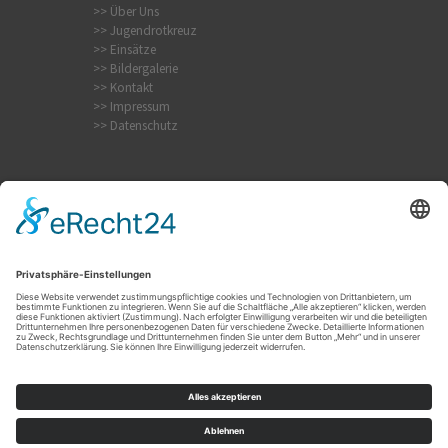
>> Über Uns
>> Jugendrotkreuz
>> Einsätze
>> Bildergalerie
>> Kontakt
>> Impressum
>> Datenschutz
Krampfanfall
Internistischer Notfall