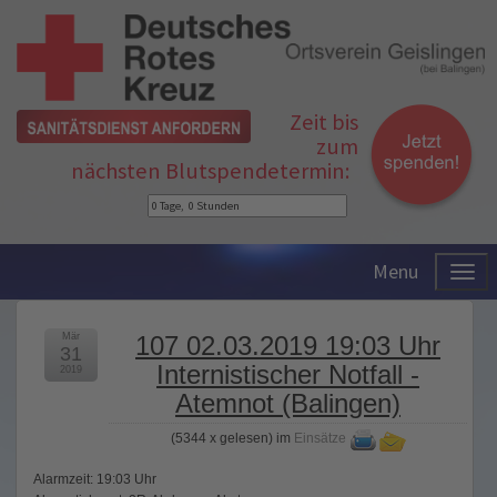
Zeit bis
zum
nächsten Blutspendetermin:
Menu
Mär
107 02.03.2019 19:03 Uhr
31
Internistischer Notfall -
2019
Atemnot (Balingen)
(
5344 x gelesen
) im
Einsätze
Alarmzeit: 19:03 Uhr