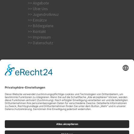
>> Angebote
>> Über Uns
>> Jugendrotkreuz
>> Einsätze
>> Bildergalerie
>> Kontakt
>> Impressum
>> Datenschutz
Internistischer Notfall
Krampfanfall