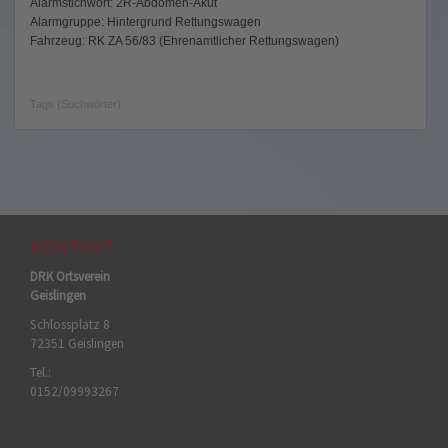
Alarmstichwort: 2R-Abdomen-Akut
Alarmgruppe: Hintergrund Rettungswagen
Fahrzeug: RK ZA 56/83 (Ehrenamtlicher Rettungswagen)
Tags (Suchwörter):
KONTAKT
DRK Ortsverein
Geislingen
Schlossplatz 8
72351 Geislingen
Tel.:
0152/09993267